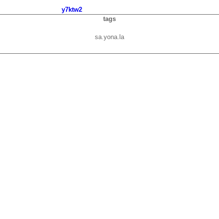
y7ktw2
tags
sa.yona.la